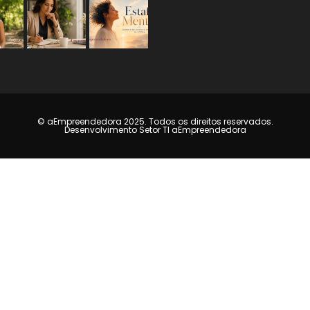
© aEmpreendedora 2025. Todos os direitos reservados.
Desenvolvimento Setor TI aEmpreendedora