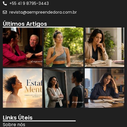
+55 41 9 8795-3443
revista@aempreendedora.com.br
Últimos Artigos
Links Úteis
Sobre nós