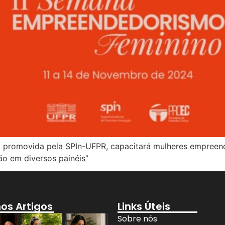
, promovida pela SPIn-UFPR, capacitará mulheres empree
são em diversos painéis”
mos Artigos
Links Úteis
Sobre nós