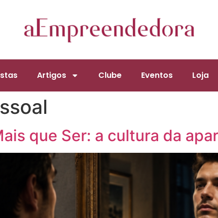
stas
Artigos
Clube
Eventos
Loja
ssoal
is que Ser: a cultura da apa