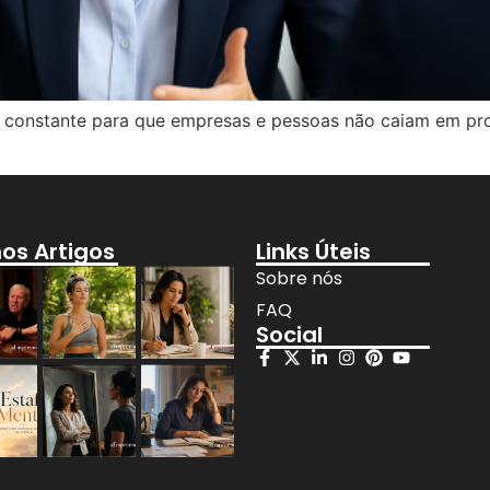
ia constante para que empresas e pessoas não caiam em pr
mos Artigos
Links Úteis
Sobre nós
FAQ
Social