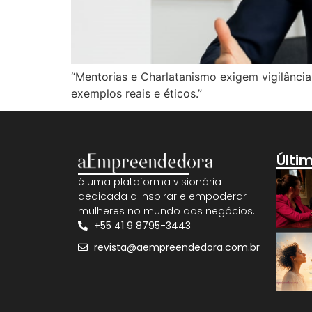
“Mentorias e Charlatanismo exigem vigilânc
exemplos reais e éticos.”
Últi
é uma plataforma visionária
dedicada a inspirar e empoderar
mulheres no mundo dos negócios.
+55 41 9 8795-3443
revista@aempreendedora.com.br