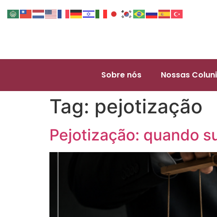
Sobre nós
Nossas Coluni
Tag:
pejotização
Pejotização: quando s