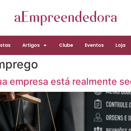
stas
Artigos
Clube
Eventos
Loja
emprego
ua empresa está realmente s