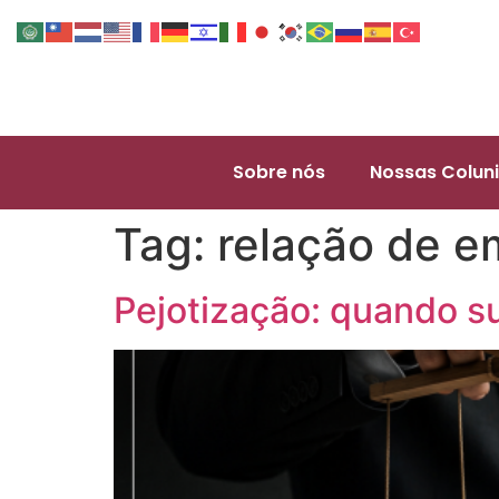
Sobre nós
Nossas Coluni
Tag:
relação de 
Pejotização: quando s