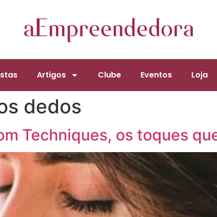
stas
Artigos
Clube
Eventos
Loja
os dedos
om Techniques, os toques qu