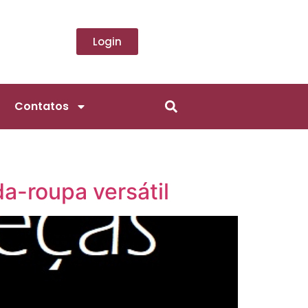
Login
Contatos
a-roupa versátil