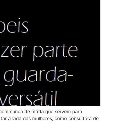
 saem nunca de moda que servem para
itar a vida das mulheres, como consultora de