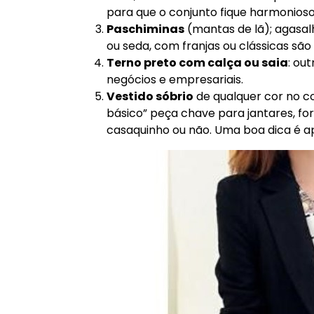
para que o conjunto fique harmonioso
Paschiminas
(mantas de lã); agasalh
ou seda, com franjas ou clássicas sã
Terno preto com calça ou saia
: ou
negócios e empresariais.
Vestido sóbrio
de qualquer cor no c
básico” peça chave para jantares, fo
casaquinho ou não. Uma boa dica é a