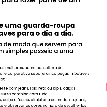
 para fazer parte de um
de uma guarda-roupa
aves para o dia a dia.
a de moda que servem para
m simples passeio a uma
a das mulheres, como consultora de
al e corporativa separei cinco peças imbatíveis
átil
veste com jeans, saia reta ou lápis, calças
 neutra combina com tudo.
calça clássica, alfaiataria ou moderna, jeans,
te é observar as cores na hora de escolhê-las