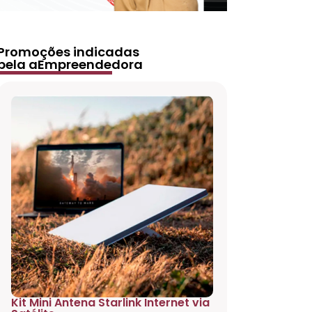
Promoções indicadas
pela aEmpreendedora
Kit Mini Antena Starlink Internet via
Projetor 