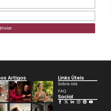
Prova D’água de 5 Cores – Longa
Duração
Comprar
Enviar
mos Artigos
Links Úteis
Sobre nós
FAQ
Social