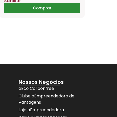
Satélite
Celular, T
HY300 Pr
Comprar
Nossos Negócios
aEco Carbonfree
Clube aEmpreendedora de
Vantagens
Loja aEmpreendedora