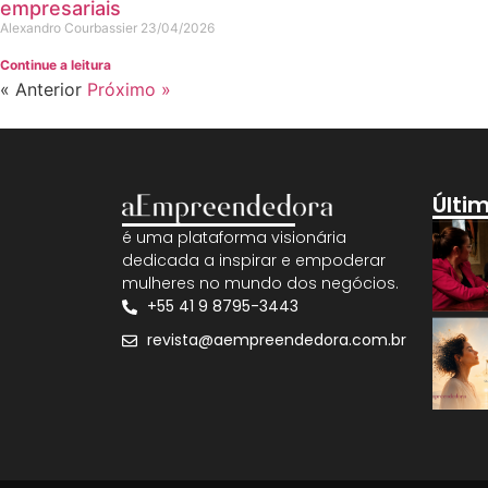
empresariais
Alexandro Courbassier
23/04/2026
Continue a leitura
« Anterior
Próximo »
Últi
é uma plataforma visionária
dedicada a inspirar e empoderar
mulheres no mundo dos negócios.
+55 41 9 8795-3443
revista@aempreendedora.com.br