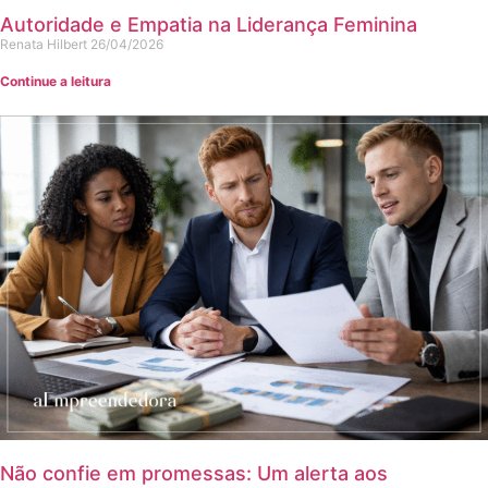
Autoridade e Empatia na Liderança Feminina
Renata Hilbert
26/04/2026
Continue a leitura
Não confie em promessas: Um alerta aos