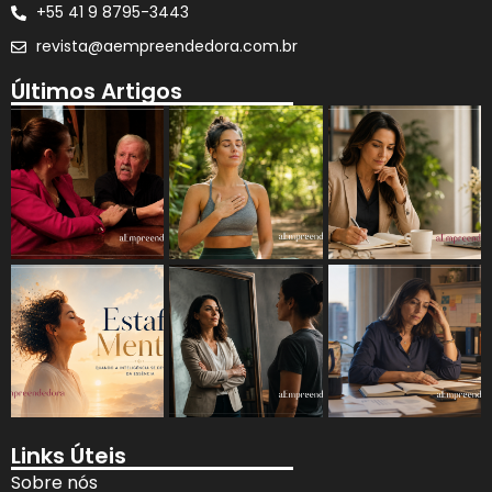
+55 41 9 8795-3443
revista@aempreendedora.com.br
Últimos Artigos
Links Úteis
Sobre nós