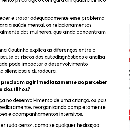
mento psicológico configura um quadro clínico
hecer e tratar adequadamente esse problema
para a saúde mental, os relacionamentos
pecialmente das mulheres, que ainda concentram
na Coutinho explica as diferenças entre o
iscute os riscos dos autodiagnósticos e analisa
idade pode impactar o desenvolvimento
a silenciosa e duradoura.
e precisam agir imediatamente ao perceber
 dos filhos?
ença no desenvolvimento de uma criança, os pais
imediatamente, reorganizando completamente
nções e acompanhamentos intensivos.
er tudo certo”, como se qualquer hesitação