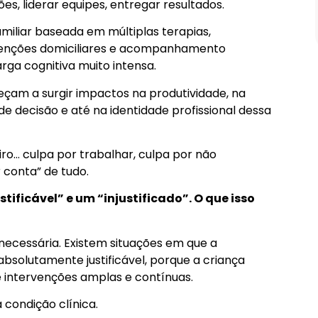
Prova D’água de 5 Cores – Longa
s, liderar equipes, entregar resultados.
Duração
miliar baseada em múltiplas terapias,
Comprar
rvenções domiciliares e acompanhamento
ga cognitiva muito intensa.
omeçam a surgir impactos na produtividade, na
 decisão e até na identidade profissional dessa
iro… culpa por trabalhar, culpa por não
 conta” de tudo.
tificável” e um “injustificado”. O que isso
necessária. Existem situações em que a
 absolutamente justificável, porque a criança
 intervenções amplas e contínuas.
a condição clínica.