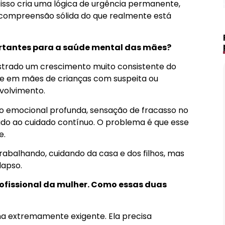
 isso cria uma lógica de urgência permanente,
 compreensão sólida do que realmente está
rtantes para a saúde mental das mães?
ostrado um crescimento muito consistente do
e em mães de crianças com suspeita ou
volvimento.
o emocional profunda, sensação de fracasso no
ado ao cuidado contínuo. O problema é que esse
e.
abalhando, cuidando da casa e dos filhos, mas
lapso.
profissional da mulher. Como essas duas
a extremamente exigente. Ela precisa
Lápis de Sobrancelha Líquido à