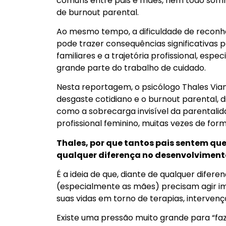
comuns entre pais e mães, nem todo sofri
de burnout parental.
Ao mesmo tempo, a dificuldade de recon
pode trazer consequências significativas 
familiares e a trajetória profissional, es
grande parte do trabalho de cuidado.
Nesta reportagem, o psicólogo Thales Vian
desgaste cotidiano e o burnout parental, d
como a sobrecarga invisível da parental
profissional feminino, muitas vezes de form
Thales, por que tantos pais sentem qu
qualquer diferença no desenvolvimento
É a ideia de que, diante de qualquer difer
(especialmente as mães) precisam agir 
suas vidas em torno de terapias, interve
Existe uma pressão muito grande para “faz