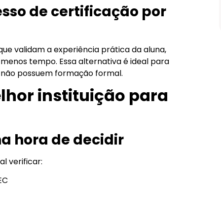
Prova D’água de 5 Cores – Longa
sso de certificação por
Duração
Comprar
ue validam a experiência prática da aluna,
enos tempo. Essa alternativa é ideal para
a não possuem formação formal.
hor instituição para
na hora de decidir
 verificar:
EC