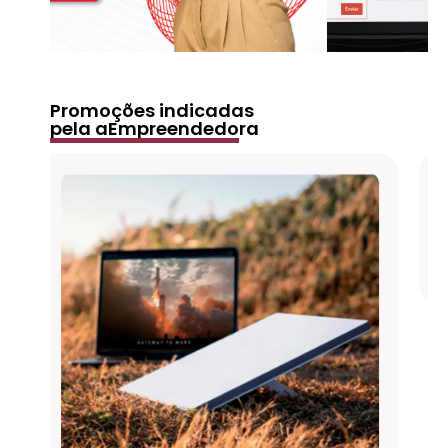
Promoções indicadas
pela aEmpreendedora
Projetor 4K HD 150 Polegadas Celular,
Tv B0x, Xbox, PS, Pc, Wifi HY300 Pro
Magcubic
Comprar