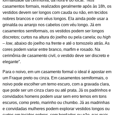
formalidade da cerimônia, da hora e do local. “Nos
casamentos formais, realizados geralmente após às 18h, os
vestidos devem ser longos com cauda ou não, em tecidos
nobres brancos e com véus longos. Ela ainda pode usar a
grinalda ou arranjo nos cabelos com véu longo. Já em
casamentos semiformais, os vestidos podem ser longos
discretos; curtos na altura do joelho ou pela canela; ou
high
– low
, abaixo do joelho na frente e até o tornozelo atrás. As
cores podem variar entre branco, marfim e rosado. Na
cerimônia de casamento civil, o vestido deve ser discreto e
elegante”.
Para o noivo, em um casamento formal o ideal é apostar em
um Fraque preto ou cinza. Em casamentos semiformais, o
noivo pode escolher um terno escuro, com a gravada clara,
que pode ser um cinza claro ou até prata. Já os padrinhos e
convidados homens podem usar sem erro ternos em tons
escuros, como preto, marinho ou chumbo. Já as madrinhas
e convidadas mulheres podem explorar vestidos longos ou
curtos em tecidos nobres, com bordados ou não, nas mais