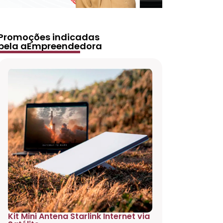
Promoções indicadas
pela aEmpreendedora
Kit Mini Antena Starlink Internet via
Projetor 