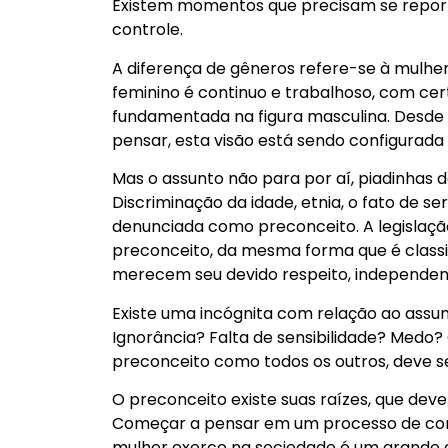
Existem momentos que precisam se reporta
controle.
A diferença de gêneros refere-se à mulhe
feminino é continuo e trabalhoso, com ce
fundamentada na figura masculina. Desde 
pensar, esta visão está sendo configurada n
Mas o assunto não para por aí, piadinhas de
Discriminação da idade, etnia, o fato de s
denunciada como preconceito. A legislaçã
preconceito, da mesma forma que é classi
merecem seu devido respeito, independente 
Existe uma incógnita com relação ao assu
Ignorância? Falta de sensibilidade? Medo
preconceito como todos os outros, deve se
O preconceito existe suas raízes, que de
Começar a pensar em um processo de cons
mulher exerce na sociedade é um grande