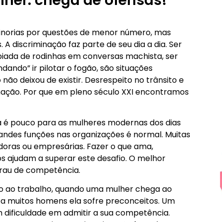
her: chega de ofensas!
minorias por questões de menor número, mas
 A discriminação faz parte de seu dia a dia. Ser
piada de rodinhas em conversas machista, ser
ndo” ir pilotar o fogão, são situações
ão deixou de existir. Desrespeito no trânsito e
nação. Por que em pleno século XXI encontramos
a é pouco para as mulheres modernas dos dias
andes funções nas organizações é normal. Muitas
ras ou empresárias. Fazer o que ama,
hos ajudam a superar este desafio. O melhor
grau de competência.
ão ao trabalho, quando uma mulher chega ao
a muitos homens ela sofre preconceitos. Um
êm dificuldade em admitir a sua competência.