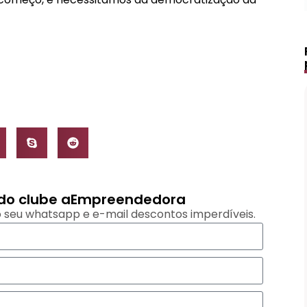
s do clube aEmpreendedora
 seu whatsapp e e-mail descontos imperdíveis.
Lápis de Sobrancelha Líquido à