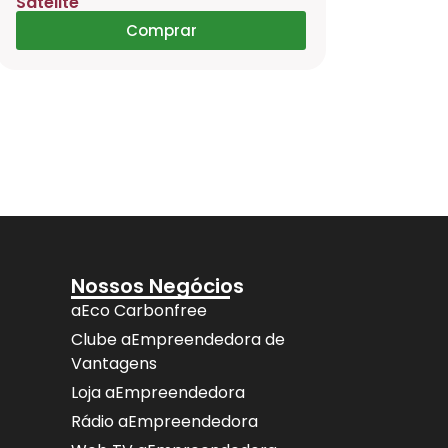
Satélite
Celular, T
HY300 Pr
Comprar
Nossos Negócios
aEco Carbonfree
Clube aEmpreendedora de
Vantagens
Loja aEmpreendedora
Rádio aEmpreendedora