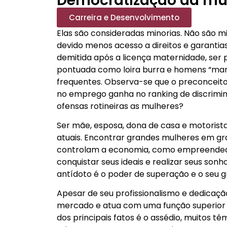
Democratização da mul
Carreira e Desenvolvimento
Elas são consideradas minorias. Não são 
devido menos acesso a direitos e garantias.
demitida após a licença maternidade, ser 
pontuada como loira burra e homens “manda
frequentes. Observa-se que o preconceito n
no emprego ganha no ranking de discrimi
ofensas rotineiras as mulheres?
Ser mãe, esposa, dona de casa e motorist
atuais. Encontrar grandes mulheres em gr
controlam a economia, como empreendedo
conquistar seus ideais e realizar seus son
antídoto é o poder de superação e o seu 
Apesar de seu profissionalismo e dedicaç
mercado e atua com uma função superior 
dos principais fatos é o assédio, muitos t