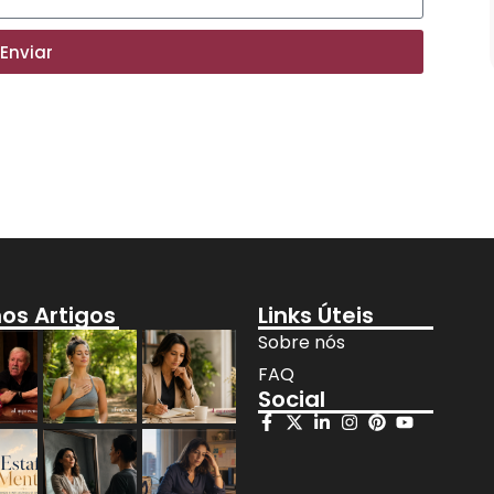
Prova D’água de 5 Cores – Longa
Duração
Comprar
Enviar
mos Artigos
Links Úteis
Sobre nós
FAQ
Social