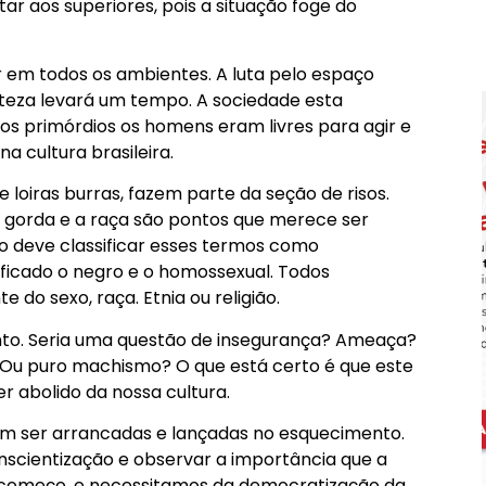
r aos superiores, pois a situação foge do
r em todos os ambientes. A luta pelo espaço
rteza levará um tempo. A sociedade esta
os primórdios os homens eram livres para agir e
a cultura brasileira.
 loiras burras, fazem parte da seção de risos.
er gorda e a raça são pontos que merece ser
o deve classificar esses termos como
ficado o negro e o homossexual. Todos
do sexo, raça. Etnia ou religião.
nto. Seria uma questão de insegurança? Ameaça?
? Ou puro machismo? O que está certo é que este
r abolido da nossa cultura.
vem ser arrancadas e lançadas no esquecimento.
cientização e observar a importância que a
 começo, e necessitamos da democratização da