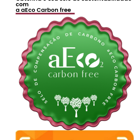
com
a aEco Carbon free