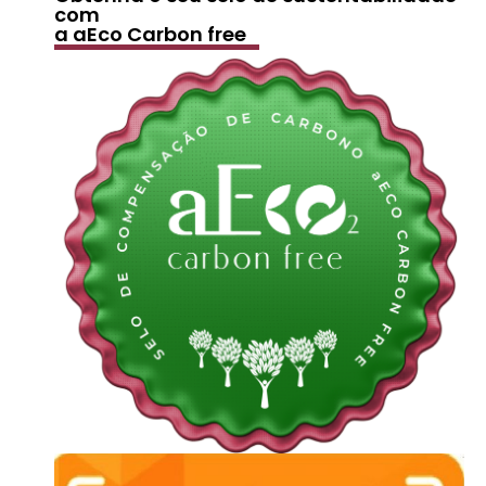
com
a aEco Carbon free