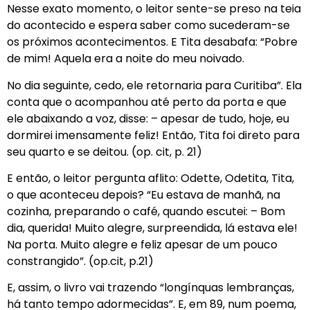
Nesse exato momento, o leitor sente-se preso na teia
do acontecido e espera saber como sucederam-se
os próximos acontecimentos. E Tita desabafa: “Pobre
de mim! Aquela era a noite do meu noivado.
No dia seguinte, cedo, ele retornaria para Curitiba”. Ela
conta que o acompanhou até perto da porta e que
ele abaixando a voz, disse: – apesar de tudo, hoje, eu
dormirei imensamente feliz! Então, Tita foi direto para
seu quarto e se deitou. (op. cit, p. 21)
E então, o leitor pergunta aflito: Odette, Odetita, Tita,
o que aconteceu depois? “Eu estava de manhã, na
cozinha, preparando o café, quando escutei: – Bom
dia, querida! Muito alegre, surpreendida, lá estava ele!
Na porta. Muito alegre e feliz apesar de um pouco
constrangido”. (op.cit, p.21)
E, assim, o livro vai trazendo “longínquas lembranças,
há tanto tempo adormecidas”. E, em 89, num poema,