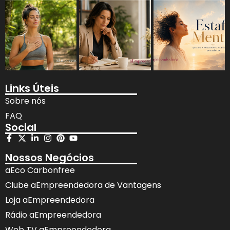
Links Úteis
Sobre nós
FAQ
Social
Nossos Negócios
aEco Carbonfree
Clube aEmpreendedora de Vantagens
Loja aEmpreendedora
Rádio aEmpreendedora
Web TV aEmpreendedora