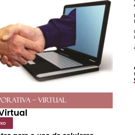
Virtual
exo