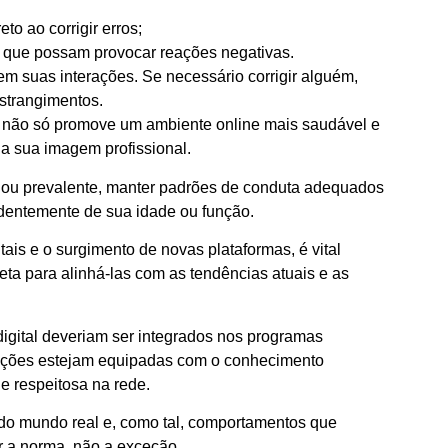
to ao corrigir erros;
s que possam provocar reações negativas.
 em suas interações. Se necessário corrigir alguém,
nstrangimentos.
ual não só promove um ambiente online mais saudável e
na sua imagem profissional.
nou prevalente, manter padrões de conduta adequados
ndentemente de sua idade ou função.
ais e o surgimento de novas plataformas, é vital
eta para alinhá-las com as tendências atuais e as
digital deveriam ser integrados nos programas
rações estejam equipadas com o conhecimento
e respeitosa na rede.
o do mundo real e, como tal, comportamentos que
r a norma, não a exceção.