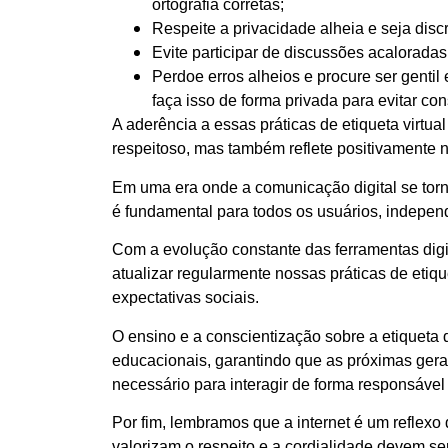
ortografia corretas;
Respeite a privacidade alheia e seja discre
Evite participar de discussões acalorada
Perdoe erros alheios e procure ser gentil
faça isso de forma privada para evitar co
A aderência a essas práticas de etiqueta virt
respeitoso, mas também reflete positivamente 
Em uma era onde a comunicação digital se tor
é fundamental para todos os usuários, indepe
Com a evolução constante das ferramentas digit
atualizar regularmente nossas práticas de etiqu
expectativas sociais.
O ensino e a conscientização sobre a etiqueta 
educacionais, garantindo que as próximas ge
necessário para interagir de forma responsável 
Por fim, lembramos que a internet é um reflex
valorizam o respeito e a cordialidade devem se