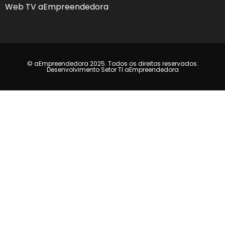
Web TV aEmpreendedora
© aEmpreendedora 2025. Todos os direitos reservados.
Desenvolvimento Setor TI aEmpreendedora