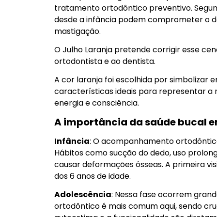
tratamento ortodôntico preventivo. Segu
desde a infância podem comprometer o dese
mastigação.
O Julho Laranja pretende corrigir esse cená
ortodontista e ao dentista.
A cor laranja foi escolhida por simbolizar 
características ideais para representar a
energia e consciência.
A importância da saúde bucal e
Infância
: O acompanhamento ortodôntico
Hábitos como sucção do dedo, uso prolon
causar deformações ósseas. A primeira vi
dos 6 anos de idade.
Adolescência
: Nessa fase ocorrem gran
ortodôntico é mais comum aqui, sendo cruci