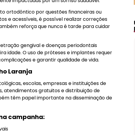
mente impactadas por um sorriso saudável.
to ortodôntico por questões financeiras ou
os e acessíveis, é possível realizar correções
também reforça que nunca é tarde para cuidar
retração gengival e doenças periodontais
ira idade. O uso de próteses e implantes requer
mplicações e garantir qualidade de vida.
ho Laranja
tológicas, escolas, empresas e instituições de
, atendimentos gratuitos e distribuição de
ambém têm papel importante na disseminação de
s na campanha:
vais
Lápis de Sobrancelha Líquido à