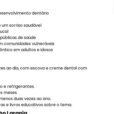
Prova D’água de 5 Cores – Longa
Duração
Comprar
desenvolvimento dentário
 um sorriso saudável
ucal
 públicas de saúde
m comunidades vulneráveis
ôntico em adultos e idosos
zes ao dia, com escova e creme dental com
 e refrigerantes.
ês meses.
o menos duas vezes ao ano.
as e livros educativos sobre o tema.
ho Laranja