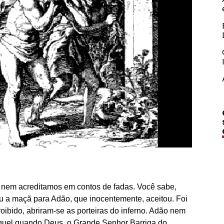
 nem acreditamos em contos de fadas. Você sabe,
eu a maçã para Adão, que inocentemente, aceitou. Foi
roibido, abriram-se as porteiras do inferno. Adão nem
guel quando Deus, o Grande Senhor Barriga do