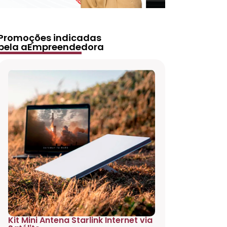
Promoções indicadas
pela aEmpreendedora
Kit Mini Antena Starlink Internet via
Projetor 