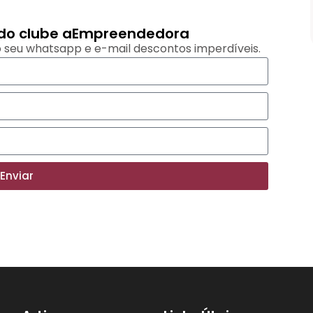
Prova D’água de 5 Cores – Longa
Duração
s do clube aEmpreendedora
Comprar
 seu whatsapp e e-mail descontos imperdíveis.
Enviar