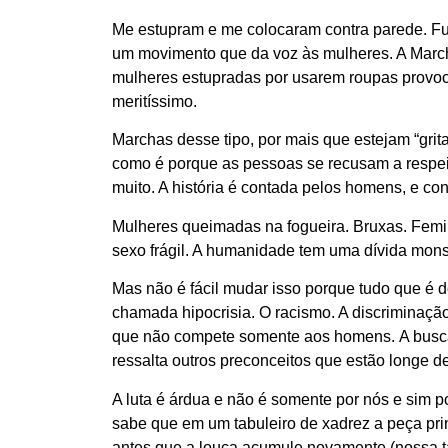
Me estupram e me colocaram contra parede. Fu
um movimento que da voz às mulheres. A March
mulheres estupradas por usarem roupas provo
meritíssimo.
Marchas desse tipo, por mais que estejam “gri
como é porque as pessoas se recusam a respeit
muito. A história é contada pelos homens, e c
Mulheres queimadas na fogueira. Bruxas. Feminis
sexo frágil. A humanidade tem uma dívida mon
Mas não é fácil mudar isso porque tudo que é 
chamada hipocrisia. O racismo. A discriminação
que não compete somente aos homens. A busca 
ressalta outros preconceitos que estão longe d
A luta é árdua e não é somente por nós e sim p
sabe que em um tabuleiro de xadrez a peça princ
antes que a louça acumule novamente (nossa tar