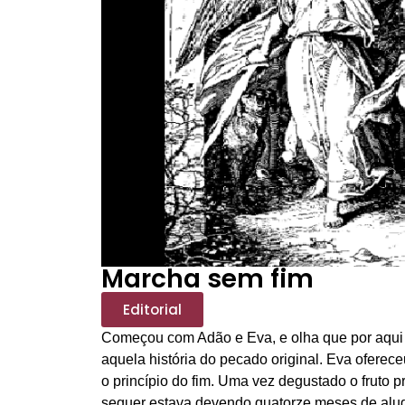
Marcha sem fim
Editorial
Começou com Adão e Eva, e olha que por aqui
aquela história do pecado original. Eva oferec
o princípio do fim. Uma vez degustado o fruto p
sequer estava devendo quatorze meses de alu