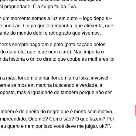
l propriedade. E a culpa foi da Eva.
m um momento somos a luz em outro – logo depois –
e punição. Culpa que acompanha, que alimenta, que
iante do mundo débil e retrógrado que vivemos.
lheres sempre pagaram o pato (pato caçado pelos
 da prole, que fique bem claro). Não importa o
da história o único direito que coube às mulheres foi
 mão; foi com o olhar; foi com uma faixa invisível.
iram e saímos em marcha buscando a verdade, a
o oposto, mas a igualdade de também porque não ser
mbém é de direito do negro que é morto sem motivo,
 compreendido. Quem é? Como são? O que fazem? Por
 eu quero e nem por isso você deve me julgar, ok?!”.