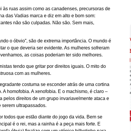
i às ruas assim como as canadenses, precursoras de
a das Vadias marca e diz em alto e bom som:
cantes não são culpadas. Não são. Sem mais,
tando o óbvio”, são de extrema importância. O mundo é
ar o que deveria ser evidente. As mulheres sofreram
onvenhamos, as coisas poderiam ter sido melhores.
tas tendo que gritar por direitos iguais. O mito do
struosa com as mulheres.
degradante costuma se esconder atrás de uma cortina
. A homofobia. A xenofobia. E o machismo, é claro –
pelos direitos de um grupo invariavelmente ataca e
e serem ultrapassados.
or todos que estão diante do jogo da vida. Bem se
ipal é o rei, mas a rainha é a peça mais forte. E
efa óbvia) finalizo com um utópico bilhetinho para