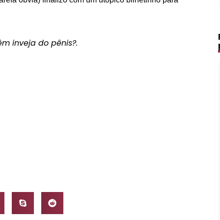
m inveja do pênis?.
Lápis de Sobrancelha Líquido à