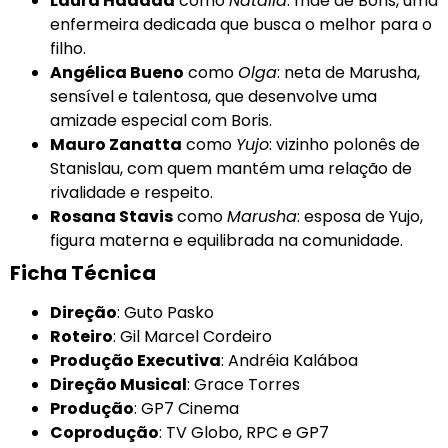
Laura Haddad
como
Natália
: mãe de Boris, uma
enfermeira dedicada que busca o melhor para o
filho.
Angélica Bueno
como
Olga
: neta de Marusha,
sensível e talentosa, que desenvolve uma
amizade especial com Boris.
Mauro Zanatta
como
Yujo
: vizinho polonês de
Stanislau, com quem mantém uma relação de
rivalidade e respeito.
Rosana Stavis
como
Marusha
: esposa de Yujo,
figura materna e equilibrada na comunidade.
Ficha Técnica
Direção
: Guto Pasko
Roteiro
: Gil Marcel Cordeiro
Produção Executiva
: Andréia Kaláboa
Direção Musical
: Grace Torres
Produção
: GP7 Cinema
Coprodução
: TV Globo, RPC e GP7