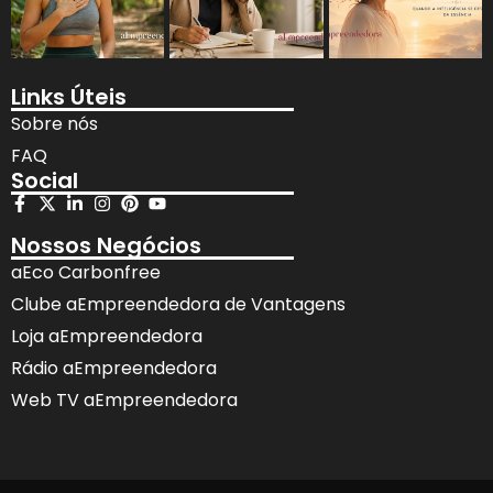
Links Úteis
Sobre nós
FAQ
Social
Nossos Negócios
aEco Carbonfree
Clube aEmpreendedora de Vantagens
Loja aEmpreendedora
Rádio aEmpreendedora
Web TV aEmpreendedora