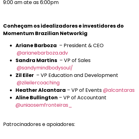
9:00 am ate as 6:00pm
Conheçam os idealizadores e investidores do
Momentum Brazilian Networkig
Ariane Barboza
– President & CEO
@arianebarboza.adv
Sandra Martins
– VP of Sales
@sandymindbodysoul/
Zil Eiler
– VP Education and Development
@zileilercoaching
Heather Alcantara
– VP of Events
@alcantaras
Aline Bullington
– VP of Accountant
@uniaosemfronteiras_
Patrocinadores e apoiadores: