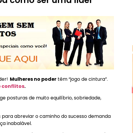
ba como ser uma líder
der!
Mulheres no poder
têm “jogo de cintura”.
conflitos
.
 posturas de muito equilíbrio, sobriedade,
as para abreviar o caminho do sucesso demanda
nça inabalável.