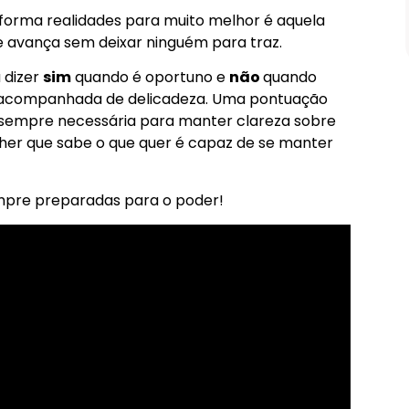
Prova D’água de 5 Cores – Longa
Duração
nsforma realidades para muito melhor é aquela
 avança sem deixar ninguém para traz.
Comprar
 dizer
sim
quando é oportuno e
não
quando
esacompanhada de delicadeza. Uma pontuação
empre necessária para manter clareza sobre
her que sabe o que quer é capaz de se manter
pre preparadas para o poder!