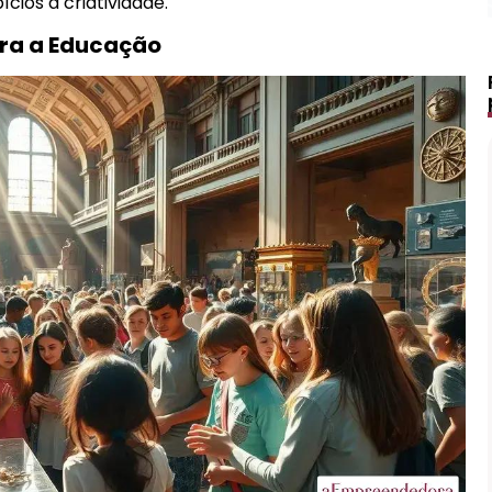
ios à criatividade.
ra a Educação
Lápis de Sobrancelha Líquido à