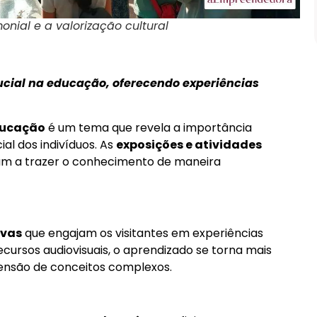
Prova D’água de 5 Cores – Longa
Duração
ial e a valorização cultural
Comprar
ial na educação, oferecendo experiências
ducação
é um tema que revela a importância
al dos indivíduos. As
exposições e atividades
m a trazer o conhecimento de maneira
ivas
que engajam os visitantes em experiências
recursos audiovisuais, o aprendizado se torna mais
eensão de conceitos complexos.