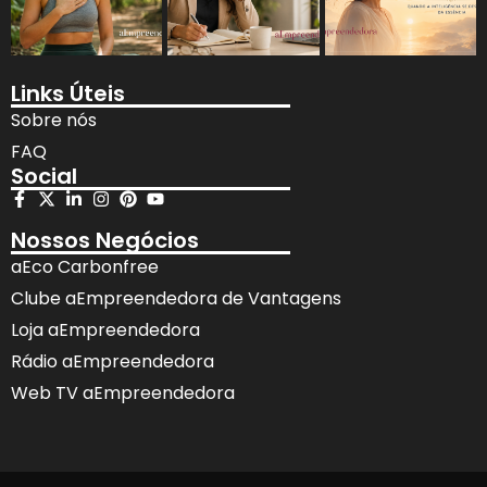
Links Úteis
Sobre nós
FAQ
Social
Nossos Negócios
aEco Carbonfree
Clube aEmpreendedora de Vantagens
Loja aEmpreendedora
Rádio aEmpreendedora
Web TV aEmpreendedora