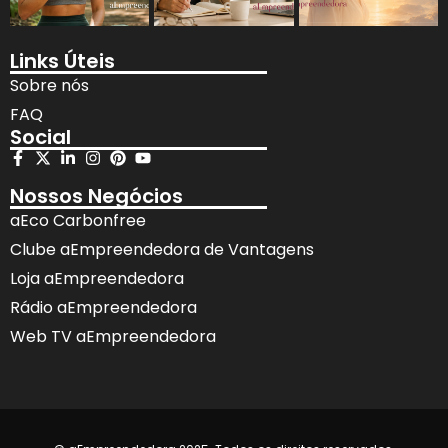
Links Úteis
Sobre nós
FAQ
Social
Nossos Negócios
aEco Carbonfree
Clube aEmpreendedora de Vantagens
Loja aEmpreendedora
Rádio aEmpreendedora
Web TV aEmpreendedora