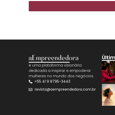
Últi
é uma plataforma visionária
dedicada a inspirar e empoderar
mulheres no mundo dos negócios.
+55 41 9 8795-3443
revista@aempreendedora.com.br