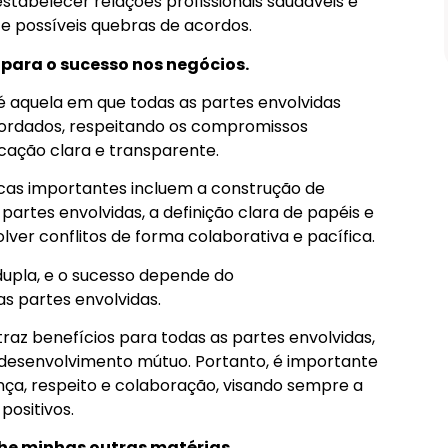
tabelecer relações profissionais saudáveis e
Prova D’água de 5 Cores – Longa
Duração
 possíveis quebras de acordos.
Comprar
 para o sucesso nos negócios.
 aquela em que todas as partes envolvidas
cordados, respeitando os compromissos
ação clara e transparente.
ticas importantes incluem a construção de
partes envolvidas, a definição clara de papéis e
lver conflitos de forma colaborativa e pacífica.
dupla, e o sucesso depende do
s partes envolvidas.
az benefícios para todas as partes envolvidas,
desenvolvimento mútuo. Portanto, é importante
nça, respeito e colaboração, visando sempre a
positivos.
lhe minhas outras matérias.