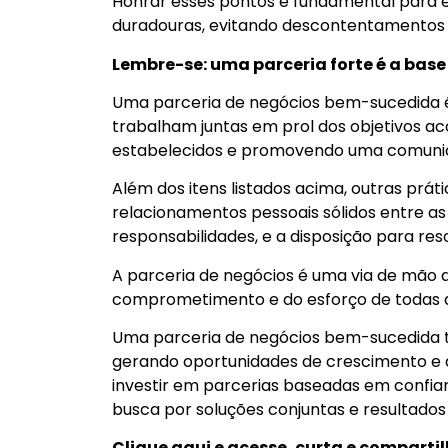
Honrar esses pontos é fundamental para es
duradouras, evitando descontentamentos e
Lembre-se: uma parceria forte é a base
Uma parceria de negócios bem-sucedida é
trabalham juntas em prol dos objetivos a
estabelecidos e promovendo uma comunic
Além dos itens listados acima, outras prá
relacionamentos pessoais sólidos entre as 
responsabilidades, e a disposição para reso
A parceria de negócios é uma via de mão 
comprometimento e do esforço de todas a
Uma parceria de negócios bem-sucedida tr
gerando oportunidades de crescimento e 
investir em parcerias baseadas em confia
busca por soluções conjuntas e resultados 
Clique aqui e acesse, curta e comparti