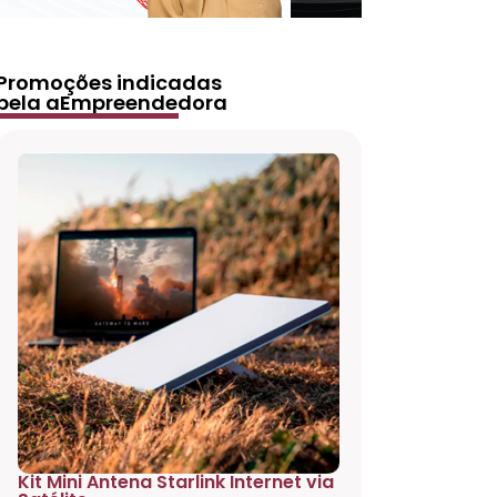
Promoções indicadas
pela aEmpreendedora
Kit Mini Antena Starlink Internet via
Projetor 