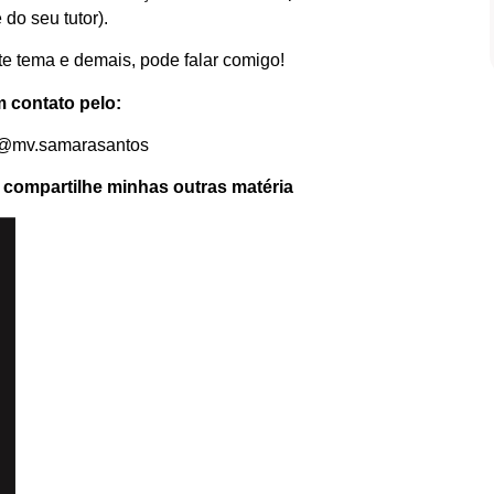
Prova D’água de 5 Cores – Longa
Duração
do seu tutor).
Comprar
te tema e demais, pode falar comigo!
m contato pelo:
@mv.samarasantos
e compartilhe minhas outras matéria