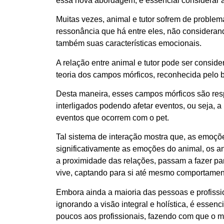
essa nova abordagem, é essencial considerar as
Muitas vezes, animal e tutor sofrem de problem
ressonância que há entre eles, não considera
também suas características emocionais.
A relação entre animal e tutor pode ser consi
teoria dos campos mórficos, reconhecida pelo 
Desta maneira, esses campos mórficos são res
interligados podendo afetar eventos, ou seja, a
eventos que ocorrem com o pet.
Tal sistema de interação mostra que, as emoçõ
significativamente as emoções do animal, os a
a proximidade das relações, passam a fazer pa
vive, captando para si até mesmo comportamento
Embora ainda a maioria das pessoas e profissi
ignorando a visão integral e holística, é esse
poucos aos profissionais, fazendo com que o m