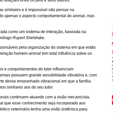
 relações entre os pets e seus tutores.
as similares e é impossível não pensar na
ndo apenas o aspecto comportamental do animal, mas
derada como um sistema de interação, baseada na
biólogo
Rupert Sheldrake.
ponsáveis pela organização do sistema em que estão
 relação homem-animal tem total influência sobre os
es e comportamentos do tutor influenciam
nimais possuem grande sensibilidade vibratória e, com
rte desse emaranhado vibracional em que a família
s similares aos do seu tutor.
onais continuem atuando com a visão mecanicista,
ncial que esse conhecimento seja incorporado aos
édico veterinário tenha uma visão sistêmica para