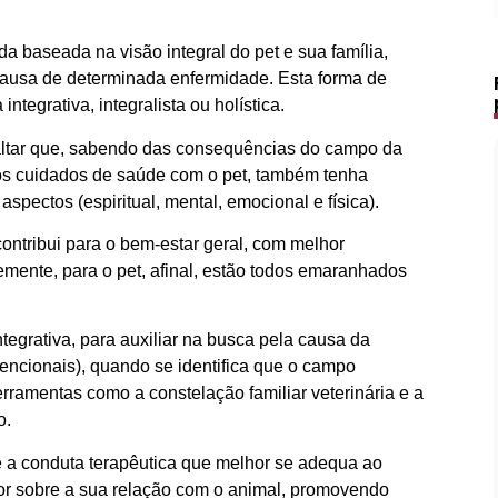
a baseada na visão integral do pet e sua família,
usa de determinada enfermidade. Esta forma de
tegrativa, integralista ou holística.
altar que, sabendo das consequências do campo da
r os cuidados de saúde com o pet, também tenha
pectos (espiritual, mental, emocional e física).
ontribui para o bem-estar geral, com melhor
emente, para o pet, afinal, estão todos emaranhados
tegrativa, para auxiliar na busca pela causa da
ncionais), quando se identifica que o campo
rramentas como a constelação familiar veterinária e a
o.
ide a conduta terapêutica que melhor se adequa ao
Lápis de Sobrancelha Líquido à
or sobre a sua relação com o animal, promovendo