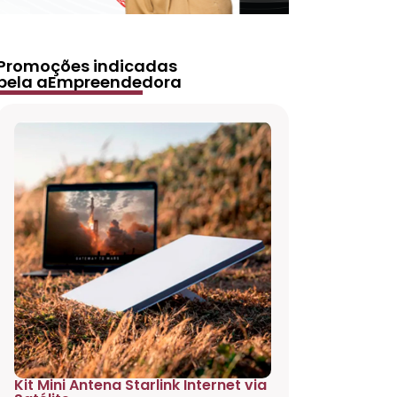
Promoções indicadas
pela aEmpreendedora
Kit Mini Antena Starlink Internet via
Projetor 