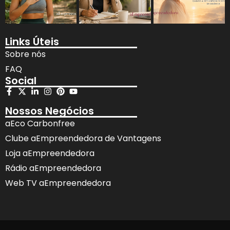
Links Úteis
Sobre nós
FAQ
Social
Nossos Negócios
aEco Carbonfree
Clube aEmpreendedora de Vantagens
Loja aEmpreendedora
Rádio aEmpreendedora
Web TV aEmpreendedora