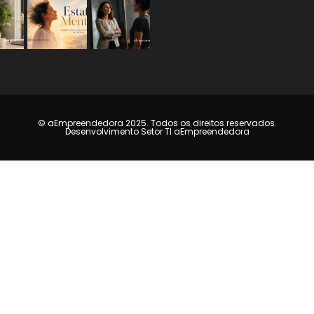
© aEmpreendedora 2025. Todos os direitos reservados.
Desenvolvimento Setor TI aEmpreendedora