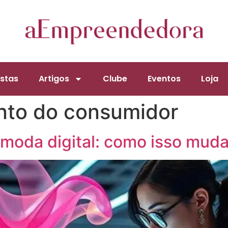
stas
Artigos
Clube
Eventos
Loja
to do consumidor
 moda digital: como isso mud