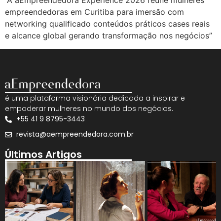
“A aEmpreendedora Experience 2026 reúne mulheres
empreendedoras em Curitiba para imersão com
networking qualificado conteúdos práticos cases reais
e alcance global gerando transformação nos negócios”
é uma plataforma visionária dedicada a inspirar e
empoderar mulheres no mundo dos negócios.
+55 41 9 8795-3443
revista@aempreendedora.com.br
Últimos Artigos