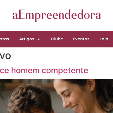
stas
Artigos
Clube
Eventos
Loja
ivo
resce homem competente