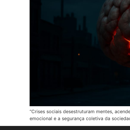
“Crises sociais desestruturam mentes, acend
emocional e a segurança coletiva da socieda