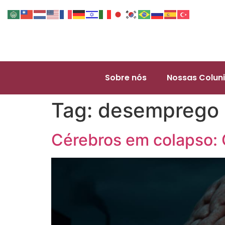
Sobre nós
Nossas Coluni
Tag:
desemprego
Cérebros em colapso: 