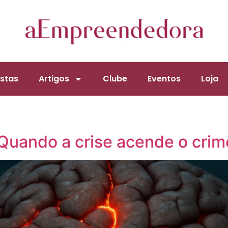
stas
Artigos
Clube
Eventos
Loja
Quando a crise acende o crim