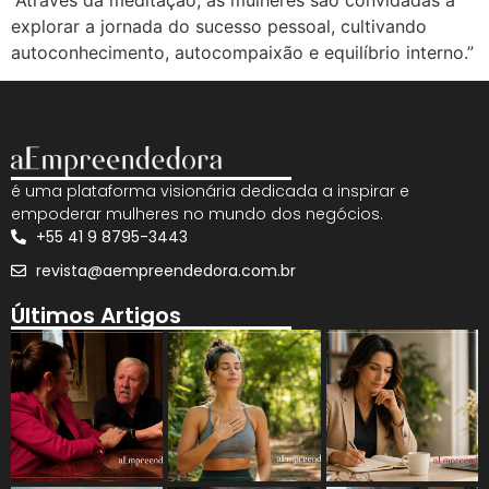
“Através da meditação, as mulheres são convidadas a
explorar a jornada do sucesso pessoal, cultivando
autoconhecimento, autocompaixão e equilíbrio interno.”
é uma plataforma visionária dedicada a inspirar e
empoderar mulheres no mundo dos negócios.
+55 41 9 8795-3443
revista@aempreendedora.com.br
Últimos Artigos