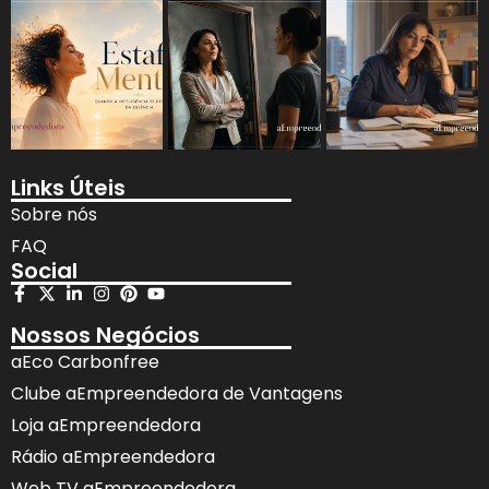
Links Úteis
Sobre nós
FAQ
Social
Nossos Negócios
aEco Carbonfree
Clube aEmpreendedora de Vantagens
Loja aEmpreendedora
Rádio aEmpreendedora
Web TV aEmpreendedora