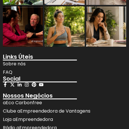
Links Úteis
Sobre nós
FAQ
Social
Nossos Negócios
aEco Carbonfree
Clube aEmpreendedora de Vantagens
Loja aEmpreendedora
Rádio aEmpreendedora