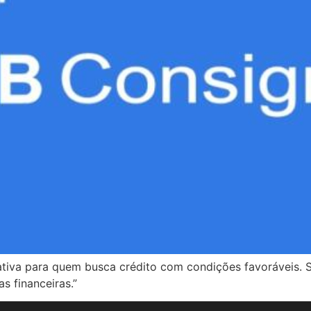
va para quem busca crédito com condições favoráveis. Sej
s financeiras.”