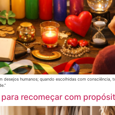
am desejos humanos; quando escolhidas com consciência, t
e.”
a para recomeçar com propósi