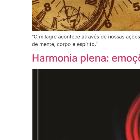
“O milagre acontece através de nossas açõe
de mente, corpo e espírito.”
Harmonia plena: emoçõ