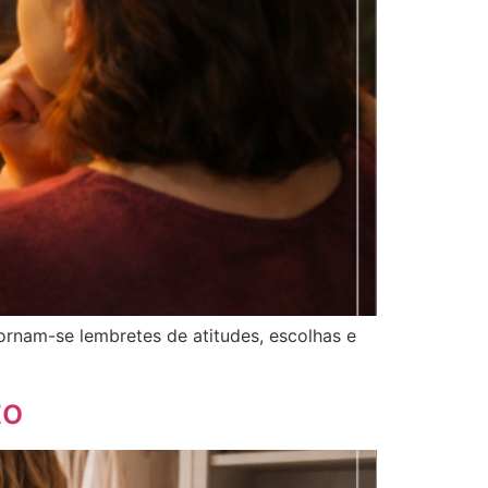
ornam-se lembretes de atitudes, escolhas e
to