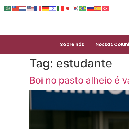
Sobre nós
Nossas Coluni
Tag:
estudante
Boi no pasto alheio é v