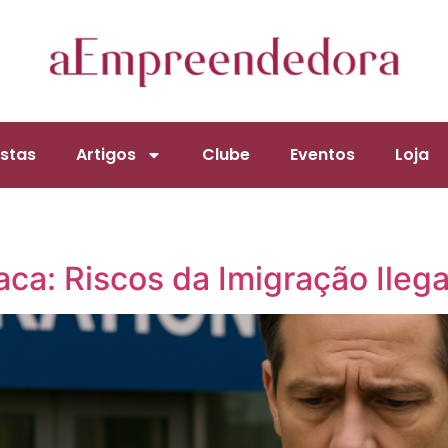
stas
Artigos
Clube
Eventos
Loja
aca: Riscos da Imigração Ilega