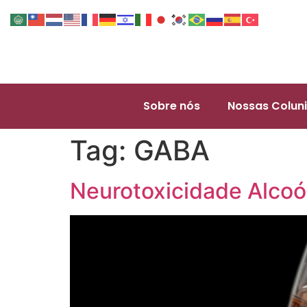
Sobre nós
Nossas Coluni
Tag:
GABA
Neurotoxicidade Alcoól