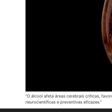
“O álcool afeta áreas cerebrais críticas, fav
neurocientíficas e preventivas eficazes.”