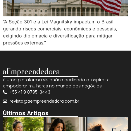
“A Seção 301 e a Lei Magnitsky impactam o Brasil,
gerando riscos comerciais, econômicos e pessoais,
exigindo diplomacia e diversificação para mitigar
pressões externas.”
é uma plataforma visionária dedicada a inspirar e
empoderar mulheres no mundo dos negócios.
+55 41 9 8795-3443
revista@aempreendedora.com.br
Últimos Artigos