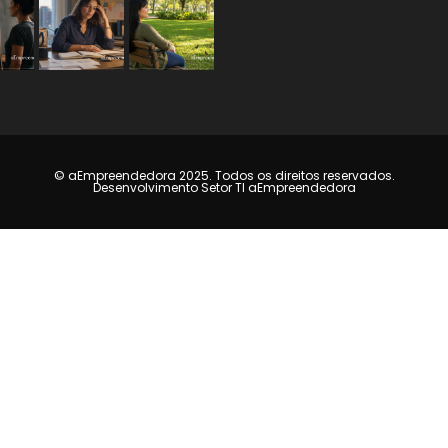
© aEmpreendedora 2025. Todos os direitos reservados.
Desenvolvimento Setor TI aEmpreendedora