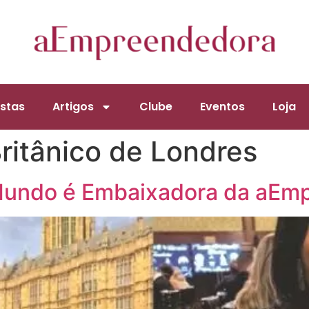
stas
Artigos
Clube
Eventos
Loja
ritânico de Londres
Mundo é Embaixadora da aEm