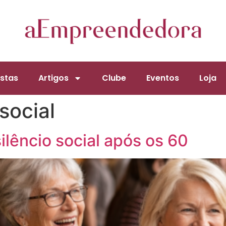
stas
Artigos
Clube
Eventos
Loja
social
silêncio social após os 60