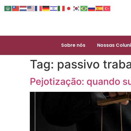
Sobre nós
Nossas Coluni
Tag:
passivo traba
Pejotização: quando s