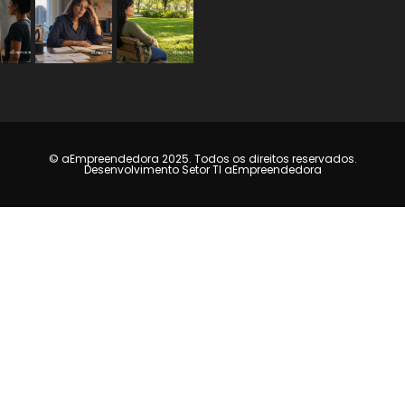
© aEmpreendedora 2025. Todos os direitos reservados.
Desenvolvimento Setor TI aEmpreendedora