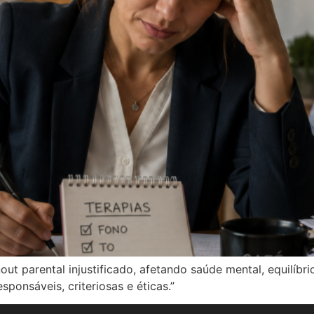
t parental injustificado, afetando saúde mental, equilíbrio
sponsáveis, criteriosas e éticas.”